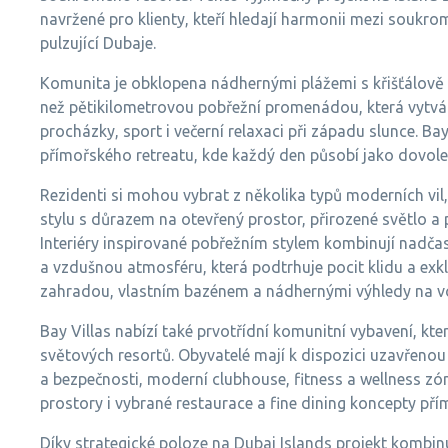
navržené pro klienty, kteří hledají harmonii mezi soukr
pulzující Dubaje.
Komunita je obklopena nádhernými plážemi s křišťálově 
než pětikilometrovou pobřežní promenádou, která vytvář
procházky, sport i večerní relaxaci při západu slunce. Ba
přímořského retreatu, kde každý den působí jako dovol
Rezidenti si mohou vybrat z několika typů moderních vi
stylu s důrazem na otevřený prostor, přirozené světlo a p
Interiéry inspirované pobřežním stylem kombinují nadča
a vzdušnou atmosféru, která podtrhuje pocit klidu a exk
zahradou, vlastním bazénem a nádhernými výhledy na vod
Bay Villas nabízí také prvotřídní komunitní vybavení, k
světových resortů. Obyvatelé mají k dispozici uzavřeno
a bezpečnosti, moderní clubhouse, fitness a wellness zón
prostory i vybrané restaurace a fine dining koncepty pří
Díky strategické poloze na Dubai Islands projekt kombinu