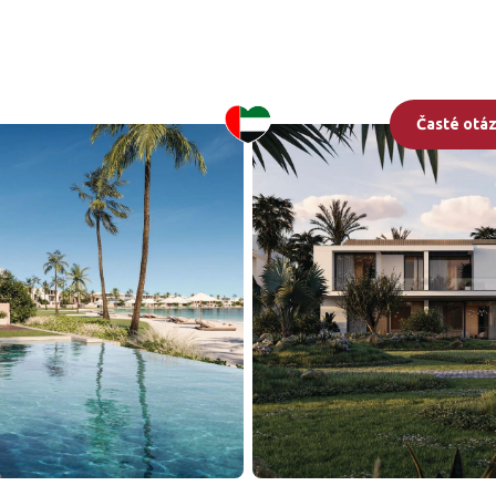
illas
Časté otá