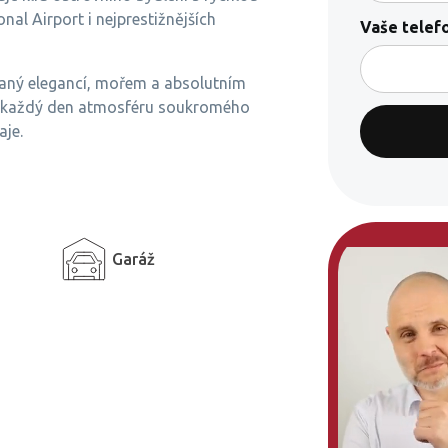
al Airport i nejprestižnějších
Vaše telefo
ovaný elegancí, mořem a absolutním
vat každý den atmosféru soukromého
aje.
Garáž