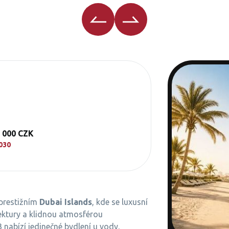
0 000 CZK
030
 prestižním
Dubai Islands
, kde se luxusní
tektury a klidnou atmosférou
 nabízí jedinečné bydlení u vody,