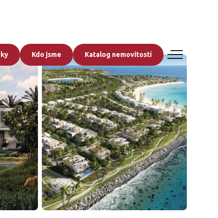
zky
Kdo jsme
Katalog nemovitostí