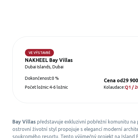
VE VÝSTAVBĚ
NAKHEEL Bay Villas
Dubai Islands, Dubai
Dokončenost:
0 %
Cena od
29 90
Počet ložnic:
4-6 ložnic
Kolaudace:
Q1 / 2
Bay Villas
představuje exkluzivní pobřežní komunitu na
ostrovní životní styl propojuje s elegancí moderní archi
soukromého resortu. Tento výjimečný projekt na Island B