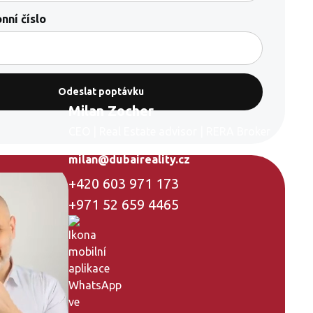
nní číslo
Milan Zocher
CEO | Real Estate advisor | RERA Broker
milan@dubaireality.cz
+420 603 971 173
+971 52 659 4465