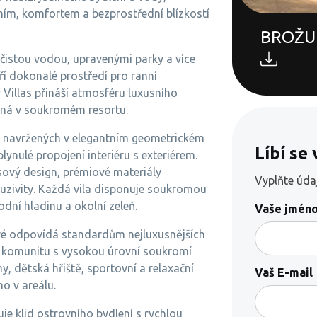
omím, komfortem a bezprostřední blízkostí
BROŽU
čistou vodou, upravenými parky a více
í dokonalé prostředí pro ranní
y Villas přináší atmosféru luxusního
ená v soukromém resortu.
l, navržených v elegantním geometrickém
Líbí se
lynulé propojení interiéru s exteriérem.
sový design, prémiové materiály
Vyplňte úda
luzivity. Každá vila disponuje soukromou
ní hladinu a okolní zeleň.
Vaše jméno
teré odpovídá standardům nejluxusnějších
u komunitu s vysokou úrovní soukromí
y, dětská hřiště, sportovní a relaxační
Vaš E-mail
mo v areálu.
je klid ostrovního bydlení s rychlou