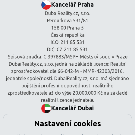
Kancelář Praha
DubaiReality.cz, s.r.o.
Peroutkova 531/81
158 00 Praha 5
Česká republika
IČO: 211 85 531
DIČ: CZ 211 85 531
Spisová značka: C 397883/MSPH Městský soud v Praze
DubaiReality.cz, s.r.o. jedná na základě licence: Realitní
zprostředkovatel dle 66-042-M - MMR-42303/2016,
jednatele společnosti. DubaiReality.cz, s.r.o. má sjednáno
pojištění profesní odpovědnosti realitního
zprostředkovatele až do výše 20.000.000 Kč na základě
realitní licence jednatele.
Kancelář Dubai
BEM Signature Real Estate L.L.C
Nastavení cookies
Tamani Arts Offices, Office 741
Al Asayel Street, Business Bay