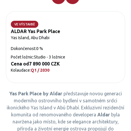
VE VÝSTAVBĚ
ALDAR Yas Park Place
Yas Island, Abu Dhabi
Dokončenost:
0 %
Počet ložnic:
Studio - 3 ložnice
Cena od
7 890 000 CZK
Kolaudace:
Q1 / 2030
Yas Park Place by Aldar
představuje novou generaci
moderního ostrovního bydlení v samotném srdci
ikonického Yas Island v Abú Dhabí. Exkluzivní rezidenční
komunita od renomovaného developera
Aldar
byla
navržena jako místo, kde se elegance architektury,
příroda a životní energie ostrova propojují do