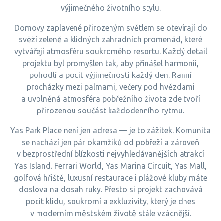
výjimečného životního stylu.
Domovy zaplavené přirozeným světlem se otevírají do
svěží zeleně a klidných zahradních promenád, které
vytvářejí atmosféru soukromého resortu. Každý detail
projektu byl promyšlen tak, aby přinášel harmonii,
pohodlí a pocit výjimečnosti každý den. Ranní
procházky mezi palmami, večery pod hvězdami
a uvolněná atmosféra pobřežního života zde tvoří
přirozenou součást každodenního rytmu.
Yas Park Place není jen adresa — je to zážitek. Komunita
se nachází jen pár okamžiků od pobřeží a zároveň
v bezprostřední blízkosti nejvyhledávanějších atrakcí
Yas Island. Ferrari World, Yas Marina Circuit, Yas Mall,
golfová hřiště, luxusní restaurace i plážové kluby máte
doslova na dosah ruky. Přesto si projekt zachovává
pocit klidu, soukromí a exkluzivity, který je dnes
v moderním městském životě stále vzácnější.