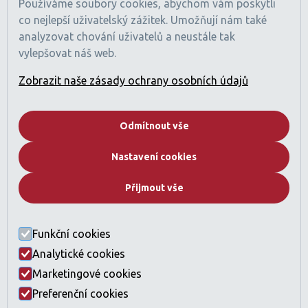
Používáme soubory cookies, abychom vám poskytli
Dubaj, SAE
co nejlepší uživatelský zážitek. Umožňují nám také
Číslo obchodní licence: 1470425
analyzovat chování uživatelů a neustále tak
Registrace RERA: 49189
vylepšovat náš web.
Obchodní registr: 2529912
Licencovaná činnost: Zprostředkování nákupu a prodeje
Zobrazit naše zásady ochrany osobních údajů
nemovitostí
Pojištění profesní odpovědnosti sjednáno (v souladu
s požadavky regulací SAE).
Odmítnout vše
Společnost
Nastavení cookies
Kdo jsme
Proč Dubai
Přijmout vše
Developeři
Katalog nemovitostí
Často kladené otázky
Funkční cookies
Kontakt
Analytické cookies
Právní ustanovení a GDPR
Marketingové cookies
Licence a compliance
Nastavení cookies
Preferenční cookies