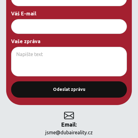
Váš E-mail
Vaše zpráva
Email:
jsme@dubaireality.cz