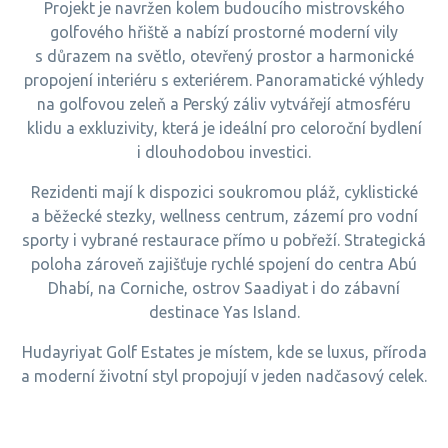
Projekt je navržen kolem budoucího mistrovského
golfového hřiště a nabízí prostorné moderní vily
s důrazem na světlo, otevřený prostor a harmonické
propojení interiéru s exteriérem. Panoramatické výhledy
na golfovou zeleň a Perský záliv vytvářejí atmosféru
klidu a exkluzivity, která je ideální pro celoroční bydlení
i dlouhodobou investici.
Rezidenti mají k dispozici soukromou pláž, cyklistické
a běžecké stezky, wellness centrum, zázemí pro vodní
sporty i vybrané restaurace přímo u pobřeží. Strategická
poloha zároveň zajišťuje rychlé spojení do centra Abú
Dhabí, na Corniche, ostrov Saadiyat i do zábavní
destinace Yas Island.
Hudayriyat Golf Estates je místem, kde se luxus, příroda
a moderní životní styl propojují v jeden nadčasový celek.