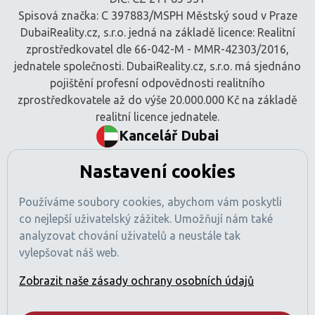
Spisová značka: C 397883/MSPH Městský soud v Praze
DubaiReality.cz, s.r.o. jedná na základě licence: Realitní
zprostředkovatel dle 66-042-M - MMR-42303/2016,
jednatele společnosti. DubaiReality.cz, s.r.o. má sjednáno
pojištění profesní odpovědnosti realitního
zprostředkovatele až do výše 20.000.000 Kč na základě
realitní licence jednatele.
Kancelář Dubai
BEM Signature Real Estate L.L.C
Nastavení cookies
Tamani Arts Offices, Office 741
Al Asayel Street, Business Bay
Používáme soubory cookies, abychom vám poskytli
Dubaj, SAE
co nejlepší uživatelský zážitek. Umožňují nám také
Číslo obchodní licence: 1470425
analyzovat chování uživatelů a neustále tak
Registrace RERA: 49189
vylepšovat náš web.
Obchodní registr: 2529912
Licencovaná činnost: Zprostředkování nákupu a prodeje
Zobrazit naše zásady ochrany osobních údajů
nemovitostí
Pojištění profesní odpovědnosti sjednáno (v souladu