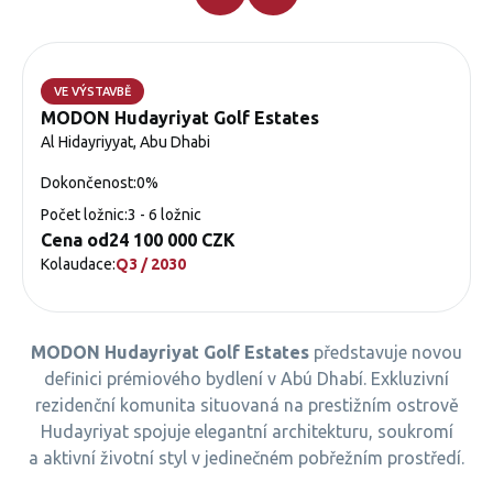
VE VÝSTAVBĚ
MODON Hudayriyat Golf Estates
Al Hidayriyyat, Abu Dhabi
Dokončenost:
0%
Počet ložnic:
3 - 6 ložnic
Cena od
24 100 000 CZK
Kolaudace:
Q3 / 2030
MODON Hudayriyat Golf Estates
představuje novou
definici prémiového bydlení v Abú Dhabí. Exkluzivní
rezidenční komunita situovaná na prestižním ostrově
Hudayriyat spojuje elegantní architekturu, soukromí
a aktivní životní styl v jedinečném pobřežním prostředí.