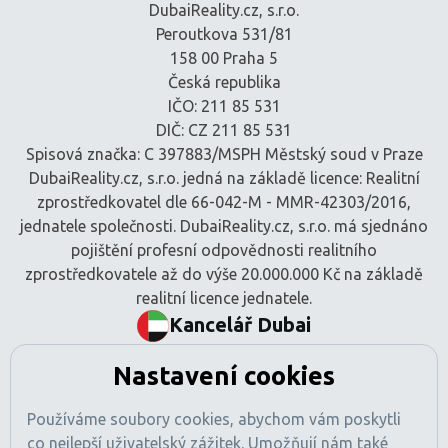
DubaiReality.cz, s.r.o.
Peroutkova 531/81
158 00 Praha 5
Česká republika
IČO: 211 85 531
DIČ: CZ 211 85 531
Spisová značka: C 397883/MSPH Městský soud v Praze
DubaiReality.cz, s.r.o. jedná na základě licence: Realitní
zprostředkovatel dle 66-042-M - MMR-42303/2016,
jednatele společnosti. DubaiReality.cz, s.r.o. má sjednáno
pojištění profesní odpovědnosti realitního
zprostředkovatele až do výše 20.000.000 Kč na základě
realitní licence jednatele.
Kancelář Dubai
BEM Signature Real Estate L.L.C
Nastavení cookies
Tamani Arts Offices, Office 741
Al Asayel Street, Business Bay
Používáme soubory cookies, abychom vám poskytli
Dubaj, SAE
co nejlepší uživatelský zážitek. Umožňují nám také