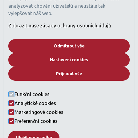
Číslo obchodní licence: 1470425
analyzovat chování uživatelů a neustále tak
Registrace RERA: 49189
vylepšovat náš web.
Obchodní registr: 2529912
Licencovaná činnost: Zprostředkování nákupu a prodeje
Zobrazit naše zásady ochrany osobních údajů
nemovitostí
Pojištění profesní odpovědnosti sjednáno (v souladu
s požadavky regulací SAE).
Odmítnout vše
Společnost
Nastavení cookies
Kdo jsme
Proč Dubai
Přijmout vše
Developeři
Katalog nemovitostí
Často kladené otázky
Funkční cookies
Kontakt
Analytické cookies
Právní ustanovení a GDPR
Marketingové cookies
Licence a compliance
Nastavení cookies
Preferenční cookies
Uložit moje volby