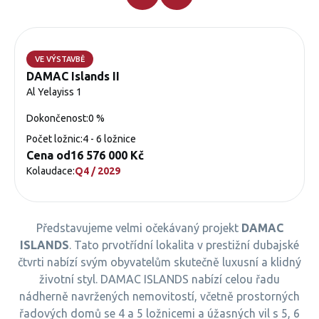
VE VÝSTAVBĚ
DAMAC Islands II
Al Yelayiss 1
Dokončenost:
0 %
Počet ložnic:
4 - 6 ložnice
Cena od
16 576 000 Kč
Kolaudace:
Q4 / 2029
Představujeme velmi očekávaný projekt
DAMAC
ISLANDS
. Tato prvotřídní lokalita v prestižní dubajské
čtvrti nabízí svým obyvatelům skutečně luxusní a klidný
životní styl. DAMAC ISLANDS nabízí celou řadu
nádherně navržených nemovitostí, včetně prostorných
řadových domů se 4 a 5 ložnicemi a úžasných vil s 5, 6