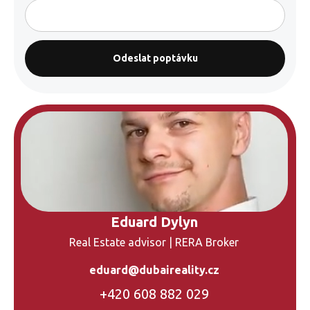
Eduard Dylyn
Real Estate advisor | RERA Broker
eduard@dubaireality.cz
+420 608 882 029