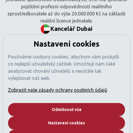
pojištění profesní odpovědnosti realitního
zprostředkovatele až do výše 20.000.000 Kč na základě
realitní licence jednatele.
Kancelář Dubai
BEM Signature Real Estate L.L.C
Nastavení cookies
Tamani Arts Offices, Office 741
Al Asayel Street, Business Bay
Používáme soubory cookies, abychom vám poskytli
Dubaj, SAE
co nejlepší uživatelský zážitek. Umožňují nám také
Číslo obchodní licence: 1470425
analyzovat chování uživatelů a neustále tak
Registrace RERA: 49189
vylepšovat náš web.
Obchodní registr: 2529912
Licencovaná činnost: Zprostředkování nákupu a prodeje
Zobrazit naše zásady ochrany osobních údajů
nemovitostí
Pojištění profesní odpovědnosti sjednáno (v souladu
s požadavky regulací SAE).
Odmítnout vše
Společnost
Nastavení cookies
Kdo jsme
Proč Dubai