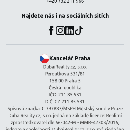
+420 732 211 966
Najdete nás i na sociálních sitích
Kancelář Praha
DubaiReality.cz, s.r.o.
Peroutkova 531/81
158 00 Praha 5
Česká republika
IČO: 211 85 531
DIČ: CZ 211 85 531
Spisová značka: C 397883/MSPH Městský soud v Praze
DubaiReality.cz, s.r.o. jedná na základě licence: Realitní
zprostředkovatel dle 66-042-M - MMR-42303/2016,
jednatele společnosti. DubaiReality.cz, s.r.o. má sjednáno