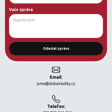
Vaše zpráva
Email:
jsme@dubaireality.cz
Telefon: