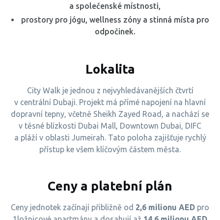
a společenské místnosti,
prostory pro jógu, wellness zóny a stinná místa pro
odpočinek.
Lokalita
City Walk je jednou z nejvyhledávanějších čtvrtí
v centrální Dubaji. Projekt má přímé napojení na hlavní
dopravní tepny, včetně Sheikh Zayed Road, a nachází se
v těsné blízkosti Dubai Mall, Downtown Dubai, DIFC
a pláží v oblasti Jumeirah. Tato poloha zajišťuje rychlý
přístup ke všem klíčovým částem města.
Ceny a platební plán
Ceny jednotek začínají přibližně od
2,6 milionu AED
pro
1ložnicové apartmány a dosahují až
14,6 milionu AED