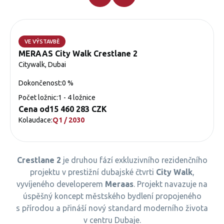
VE VÝSTAVBĚ
MERAAS City Walk Crestlane 2
Citywalk, Dubai
Dokončenost:
0 %
Počet ložnic:
1 - 4 ložnice
Cena od
15 460 283 CZK
Kolaudace:
Q1 / 2030
Crestlane 2
je druhou fází exkluzivního rezidenčního
projektu v prestižní dubajské čtvrti
City Walk
,
vyvíjeného developerem
Meraas
. Projekt navazuje na
úspěšný koncept městského bydlení propojeného
s přírodou a přináší nový standard moderního života
v centru Dubaje.