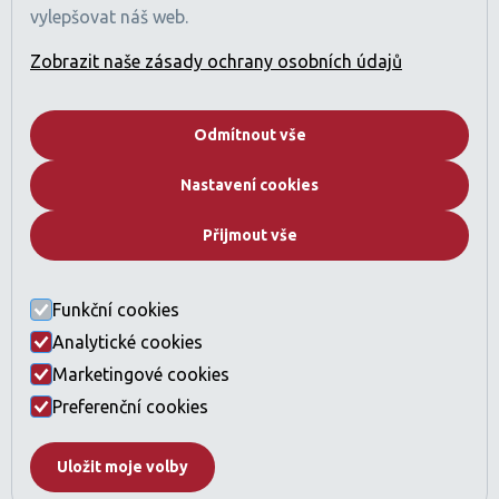
vylepšovat náš web.
Obchodní registr: 2529912
Licencovaná činnost: Zprostředkování nákupu a prodeje
Zobrazit naše zásady ochrany osobních údajů
nemovitostí
Pojištění profesní odpovědnosti sjednáno (v souladu
s požadavky regulací SAE).
Odmítnout vše
Společnost
Nastavení cookies
Kdo jsme
Proč Dubai
Přijmout vše
Developeři
Katalog nemovitostí
Často kladené otázky
Funkční cookies
Kontakt
Analytické cookies
Právní ustanovení a GDPR
Marketingové cookies
Licence a compliance
Nastavení cookies
Preferenční cookies
Uložit moje volby
© 2026 DubaiReality.cz, s.r.o. - Všechna práva vyhrazena