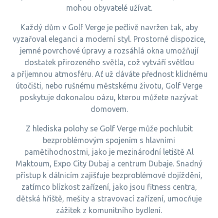
mohou obyvatelé užívat.
Každý dům v Golf Verge je pečlivě navržen tak, aby
vyzařoval eleganci a moderní styl. Prostorné dispozice,
jemné povrchové úpravy a rozsáhlá okna umožňují
dostatek přirozeného světla, což vytváří světlou
a příjemnou atmosféru. Ať už dáváte přednost klidnému
útočišti, nebo rušnému městskému životu, Golf Verge
poskytuje dokonalou oázu, kterou můžete nazývat
domovem.
Z hlediska polohy se Golf Verge může pochlubit
bezproblémovým spojením s hlavními
pamětihodnostmi, jako je mezinárodní letiště Al
Maktoum, Expo City Dubaj a centrum Dubaje. Snadný
přístup k dálnicím zajišťuje bezproblémové dojíždění,
zatímco blízkost zařízení, jako jsou fitness centra,
dětská hřiště, mešity a stravovací zařízení, umocňuje
zážitek z komunitního bydlení.