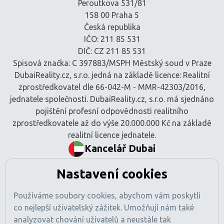
Peroutkova 531/81
158 00 Praha 5
Česká republika
IČO: 211 85 531
DIČ: CZ 211 85 531
Spisová značka: C 397883/MSPH Městský soud v Praze
DubaiReality.cz, s.r.o. jedná na základě licence: Realitní
zprostředkovatel dle 66-042-M - MMR-42303/2016,
jednatele společnosti. DubaiReality.cz, s.r.o. má sjednáno
pojištění profesní odpovědnosti realitního
zprostředkovatele až do výše 20.000.000 Kč na základě
realitní licence jednatele.
Kancelář Dubai
BEM Signature Real Estate L.L.C
Nastavení cookies
Tamani Arts Offices, Office 741
Al Asayel Street, Business Bay
Používáme soubory cookies, abychom vám poskytli
Dubaj, SAE
co nejlepší uživatelský zážitek. Umožňují nám také
Číslo obchodní licence: 1470425
analyzovat chování uživatelů a neustále tak
Registrace RERA: 49189