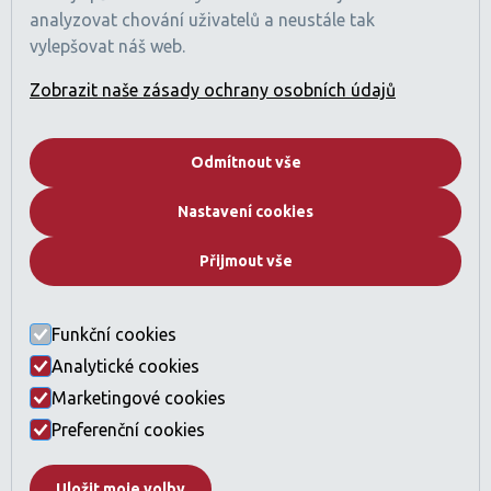
Číslo obchodní licence: 1470425
analyzovat chování uživatelů a neustále tak
Registrace RERA: 49189
vylepšovat náš web.
Obchodní registr: 2529912
Licencovaná činnost: Zprostředkování nákupu a prodeje
Zobrazit naše zásady ochrany osobních údajů
nemovitostí
Pojištění profesní odpovědnosti sjednáno (v souladu
s požadavky regulací SAE).
Odmítnout vše
Společnost
Nastavení cookies
Kdo jsme
Proč Dubai
Přijmout vše
Developeři
Katalog nemovitostí
Často kladené otázky
Funkční cookies
Kontakt
Analytické cookies
Právní ustanovení a GDPR
Marketingové cookies
Licence a compliance
Nastavení cookies
Preferenční cookies
Uložit moje volby