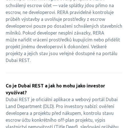
schválený escrow účet — vaše splátky jdou přímo na
escrow, ne developerovi. RERA pravidelně kontroluje
průběh výstavby a uvolňuje prostředky z escrow
developerovi pouze po dosažení schválených stavebních
milníků. Pokud developer nesplní závazky, RERA
může nařídit vrácení prostředků kupujícím nebo přidělit
projekt jinému developerovi k dokončení. Veškeré
projekty a jejich stav jsou veřejně dostupné na portálu
Dubai REST.
Co je Dubai REST a jak ho mohu jako investor
využívat?
Dubai REST je oficiální aplikace a webový portál Dubai
Land Department (DLD). Pro investory nabízí: ověření
developera a projektu před nákupem, kontrolu stavu
escrow účtu konkrétního off-plan projektu, výpis
vlastnictví nemovitostí (Title Deed), sledování průběhu