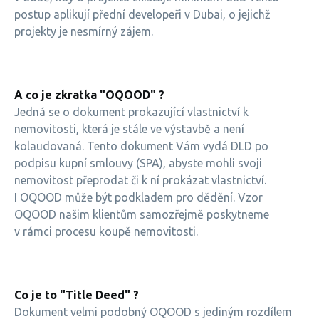
postup aplikují přední developeři v Dubai, o jejichž
projekty je nesmírný zájem.
A co je zkratka "OQOOD" ?
Jedná se o dokument prokazující vlastnictví k
nemovitosti, která je stále ve výstavbě a není
kolaudovaná. Tento dokument Vám vydá DLD po
podpisu kupní smlouvy (SPA), abyste mohli svoji
nemovitost přeprodat či k ní prokázat vlastnictví.
I OQOOD může být podkladem pro dědění. Vzor
OQOOD našim klientům samozřejmě poskytneme
v rámci procesu koupě nemovitosti.
Co je to "Title Deed" ?
Dokument velmi podobný OQOOD s jediným rozdílem