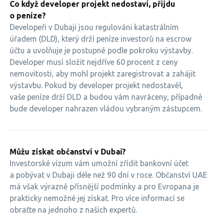
Co když developer projekt nedostaví, přijdu
o peníze?
Developeři v Dubaji jsou regulováni katastrálním
úřadem (DLD), který drží peníze investorů na escrow
účtu a uvolňuje je postupně podle pokroku výstavby.
Developer musí složit nejdříve 60 procent z ceny
nemovitosti, aby mohl projekt zaregistrovat a zahájit
výstavbu. Pokud by developer projekt nedostavěl,
vaše peníze drží DLD a budou vám navráceny, případně
bude developer nahrazen vládou vybraným zástupcem.
Můžu získat občanství v Dubai?
Investorské vízum vám umožní zřídit bankovní účet
a pobývat v Dubaji déle než 90 dní v roce. Občanství UAE
má však výrazně přísnější podmínky a pro Evropana je
prakticky nemožné jej získat. Pro více informací se
obraťte na jednoho z našich expertů.