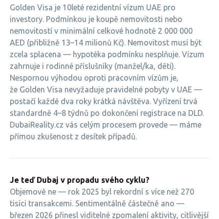
Golden Visa je 10leté rezidentní vízum UAE pro
investory. Podmínkou je koupě nemovitosti nebo
nemovitostí v minimální celkové hodnotě 2 000 000
AED (přibližně 13–14 milionů Kč). Nemovitost musí být
zcela splacena — hypotéka podmínku nesplňuje. Vízum
zahrnuje i rodinné příslušníky (manžel/ka, děti).
Nespornou výhodou oproti pracovním vízům je,
že Golden Visa nevyžaduje pravidelné pobyty v UAE —
postačí každé dva roky krátká návštěva. Vyřízení trvá
standardně 4–8 týdnů po dokončení registrace na DLD.
DubaiReality.cz vás celým procesem provede — máme
přímou zkušenost z desítek případů.
Je teď Dubaj v propadu svého cyklu?
Objemově ne — rok 2025 byl rekordní s více než 270
tisíci transakcemi. Sentimentálně částečně ano —
březen 2026 přinesl viditelné zpomalení aktivity, citlivější