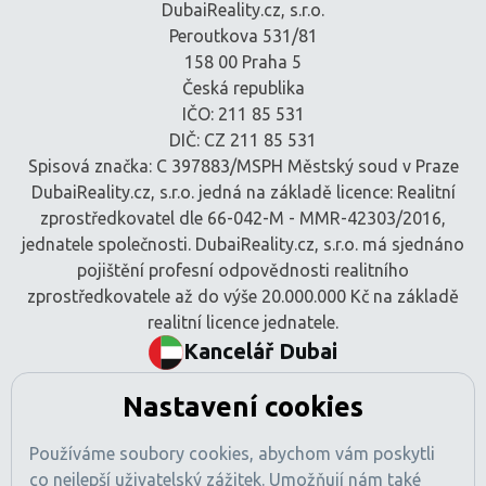
DubaiReality.cz, s.r.o.
Peroutkova 531/81
158 00 Praha 5
Česká republika
IČO: 211 85 531
DIČ: CZ 211 85 531
Spisová značka: C 397883/MSPH Městský soud v Praze
DubaiReality.cz, s.r.o. jedná na základě licence: Realitní
zprostředkovatel dle 66-042-M - MMR-42303/2016,
jednatele společnosti. DubaiReality.cz, s.r.o. má sjednáno
pojištění profesní odpovědnosti realitního
zprostředkovatele až do výše 20.000.000 Kč na základě
realitní licence jednatele.
Kancelář Dubai
BEM Signature Real Estate L.L.C
Nastavení cookies
Tamani Arts Offices, Office 741
Al Asayel Street, Business Bay
Používáme soubory cookies, abychom vám poskytli
Dubaj, SAE
co nejlepší uživatelský zážitek. Umožňují nám také