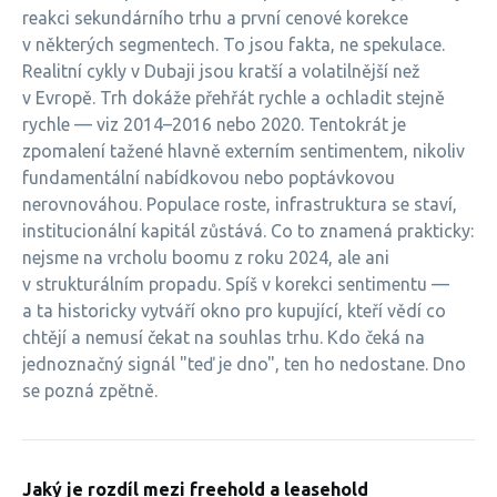
reakci sekundárního trhu a první cenové korekce
v některých segmentech. To jsou fakta, ne spekulace.
Realitní cykly v Dubaji jsou kratší a volatilnější než
v Evropě. Trh dokáže přehřát rychle a ochladit stejně
rychle — viz 2014–2016 nebo 2020. Tentokrát je
zpomalení tažené hlavně externím sentimentem, nikoliv
fundamentální nabídkovou nebo poptávkovou
nerovnováhou. Populace roste, infrastruktura se staví,
institucionální kapitál zůstává. Co to znamená prakticky:
nejsme na vrcholu boomu z roku 2024, ale ani
v strukturálním propadu. Spíš v korekci sentimentu —
a ta historicky vytváří okno pro kupující, kteří vědí co
chtějí a nemusí čekat na souhlas trhu. Kdo čeká na
jednoznačný signál "teď je dno", ten ho nedostane. Dno
se pozná zpětně.
Jaký je rozdíl mezi freehold a leasehold