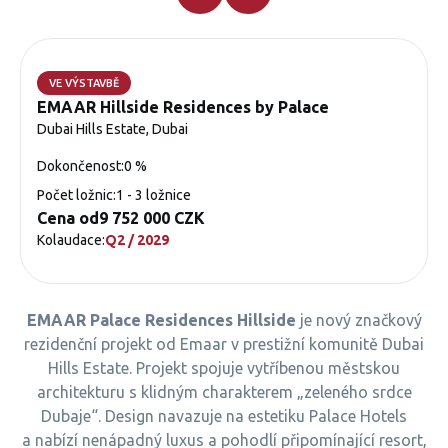
VE VÝSTAVBĚ
EMAAR Hillside Residences by Palace
Dubai Hills Estate, Dubai
Dokončenost:
0 %
Počet ložnic:
1 - 3 ložnice
Cena od
9 752 000 CZK
Kolaudace:
Q2 / 2029
EMAAR Palace Residences Hillside
je nový značkový
rezidenční projekt od Emaar v prestižní komunitě Dubai
Hills Estate. Projekt spojuje vytříbenou městskou
architekturu s klidným charakterem „zeleného srdce
Dubaje“. Design navazuje na estetiku Palace Hotels
a nabízí nenápadný luxus a pohodlí připomínající resort,