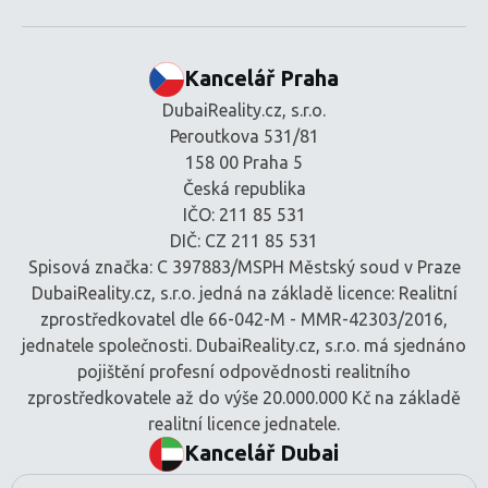
Kancelář Praha
DubaiReality.cz, s.r.o.
Peroutkova 531/81
158 00 Praha 5
Česká republika
IČO: 211 85 531
DIČ: CZ 211 85 531
Spisová značka: C 397883/MSPH Městský soud v Praze
DubaiReality.cz, s.r.o. jedná na základě licence: Realitní
zprostředkovatel dle 66-042-M - MMR-42303/2016,
jednatele společnosti. DubaiReality.cz, s.r.o. má sjednáno
pojištění profesní odpovědnosti realitního
zprostředkovatele až do výše 20.000.000 Kč na základě
realitní licence jednatele.
Kancelář Dubai
BEM Signature Real Estate L.L.C