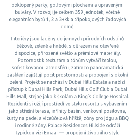
obklopený parky, golfovými plochami a upravenými
bulváry. V rozvoji je celkem 359 jednotek, včetně
elegantních bytů 1, 2 a 3+kk a třípokojových řadových
domů.
Interiéry jsou laděny do jemných přírodních odstínů
béžové, zelené a hnědé, s důrazem na otevřené
dispozice, přirozené světlo a prémiové materiály.
Pozornost k texturám a tónům vytváří teplou,
sofistikovanou atmosféru, zatímco panoramatická
zasklení zajišťují pocit prostornosti a propojení s okolní
zelení. Projekt se nachází v Dubai Hills Estate a nabízí
přístup k Dubai Hills Park, Dubai Hills Golf Club a Dubai
Hills Mall, stejně jako k školám a King’s College Hospital.
Rezidenti si užijí prostředí ve stylu resortu s vybavením
jako střešní terasa, infinity bazén, venkovní posilovna,
kurty na padel a víceúčelová hřiště, zóny pro jógu a BBQ
i rodinné zóny. Palace Residences Hillside odráží
typickou vizi Emaar — propojení životního stylu