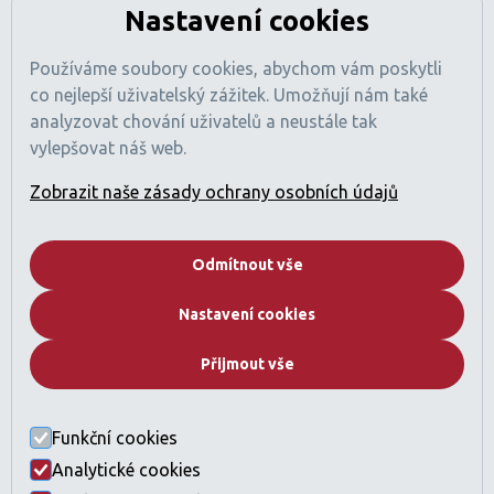
Nastavení cookies
Tamani Arts Offices, Office 741
Al Asayel Street, Business Bay
Používáme soubory cookies, abychom vám poskytli
Dubaj, SAE
co nejlepší uživatelský zážitek. Umožňují nám také
Číslo obchodní licence: 1470425
analyzovat chování uživatelů a neustále tak
Registrace RERA: 49189
vylepšovat náš web.
Obchodní registr: 2529912
Licencovaná činnost: Zprostředkování nákupu a prodeje
Zobrazit naše zásady ochrany osobních údajů
nemovitostí
Pojištění profesní odpovědnosti sjednáno (v souladu
s požadavky regulací SAE).
Odmítnout vše
Společnost
Nastavení cookies
Kdo jsme
Proč Dubai
Přijmout vše
Developeři
Katalog nemovitostí
Často kladené otázky
Funkční cookies
Kontakt
Analytické cookies
Právní ustanovení a GDPR