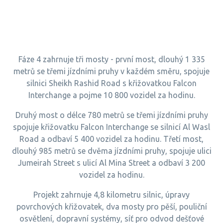
Fáze 4 zahrnuje tři mosty - první most, dlouhý 1 335
metrů se třemi jízdními pruhy v každém směru, spojuje
silnici Sheikh Rashid Road s křižovatkou Falcon
Interchange a pojme 10 800 vozidel za hodinu.
Druhý most o délce 780 metrů se třemi jízdními pruhy
spojuje křižovatku Falcon Interchange se silnicí Al Wasl
Road a odbaví 5 400 vozidel za hodinu. Třetí most,
dlouhý 985 metrů se dvěma jízdními pruhy, spojuje ulici
Jumeirah Street s ulicí Al Mina Street a odbaví 3 200
vozidel za hodinu.
Projekt zahrnuje 4,8 kilometru silnic, úpravy
povrchových křižovatek, dva mosty pro pěší, pouliční
osvětlení, dopravní systémy, síť pro odvod dešťové