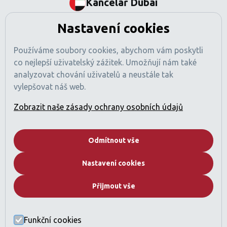
Kancelář Dubai
BEM Signature Real Estate L.L.C
Nastavení cookies
Tamani Arts Offices, Office 741
Al Asayel Street, Business Bay
Používáme soubory cookies, abychom vám poskytli
Dubaj, SAE
co nejlepší uživatelský zážitek. Umožňují nám také
Číslo obchodní licence: 1470425
analyzovat chování uživatelů a neustále tak
Registrace RERA: 49189
vylepšovat náš web.
Obchodní registr: 2529912
Licencovaná činnost: Zprostředkování nákupu a prodeje
Zobrazit naše zásady ochrany osobních údajů
nemovitostí
Pojištění profesní odpovědnosti sjednáno (v souladu
s požadavky regulací SAE).
Odmítnout vše
Společnost
Nastavení cookies
Kdo jsme
Proč Dubai
Přijmout vše
Developeři
Katalog nemovitostí
Často kladené otázky
Funkční cookies