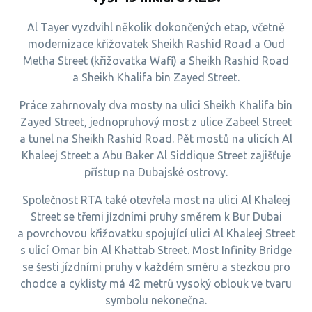
Al Tayer vyzdvihl několik dokončených etap, včetně
modernizace křižovatek Sheikh Rashid Road a Oud
Metha Street (křižovatka Wafi) a Sheikh Rashid Road
a Sheikh Khalifa bin Zayed Street.
Práce zahrnovaly dva mosty na ulici Sheikh Khalifa bin
Zayed Street, jednopruhový most z ulice Zabeel Street
a tunel na Sheikh Rashid Road. Pět mostů na ulicích Al
Khaleej Street a Abu Baker Al Siddique Street zajišťuje
přístup na Dubajské ostrovy.
Společnost RTA také otevřela most na ulici Al Khaleej
Street se třemi jízdními pruhy směrem k Bur Dubai
a povrchovou křižovatku spojující ulici Al Khaleej Street
s ulicí Omar bin Al Khattab Street. Most Infinity Bridge
se šesti jízdními pruhy v každém směru a stezkou pro
chodce a cyklisty má 42 metrů vysoký oblouk ve tvaru
symbolu nekonečna.