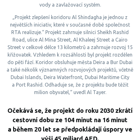
vody a zavlažovací systém.
„Projekt zlepšení koridoru Al Shindagha je jednou z
největších iniciativ, které v současné době společnost
RTA realizuje.“ Projekt zahrnuje silnici Sheikh Rashid
Road, ulice Al Mina Street, Al Khaleej Street a Cairo
Street v celkové délce 13 kilometrů a zahrnuje rozvoj 15
křižovatek. Vzhledem k rozsáhlosti byl projekt rozdělen
do pěti fází. Koridor obsluhuje města Deira a Bur Dubai
a také několik významných rozvojových projektů, včetně
Dubai Islands, Deira Waterfront, Dubai Maritime City
a Port Rashid. Odhaduje se, že z projektu bude těžit
milion obyvatel,“ uvedl Al Tayer.
Očekává se, že projekt do roku 2030 zkrátí
cestovní dobu ze 104 minut na 16 minut
a během 20 let se předpokládají úspory ve
výši 45 miliard AED.