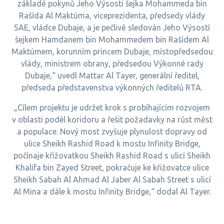
základě pokynů Jeho Výsosti šejka Mohammeda bin
Rašída Al Maktúma, viceprezidenta, předsedy vlády
SAE, vládce Dubaje, a je pečlivě sledován Jeho Výsostí
šejkem Hamdanem bin Mohammedem bin Rašídem Al
Maktúmem, korunním princem Dubaje, místopředsedou
vlády, ministrem obrany, předsedou Výkonné rady
Dubaje,“ uvedl Mattar Al Tayer, generální ředitel,
předseda představenstva výkonných ředitelů RTA.
„Cílem projektu je udržet krok s probíhajícím rozvojem
v oblasti podél koridoru a řešit požadavky na růst měst
a populace. Nový most zvyšuje plynulost dopravy od
ulice Sheikh Rashid Road k mostu Infinity Bridge,
počínaje křižovatkou Sheikh Rashid Road s ulicí Sheikh
Khalifa bin Zayed Street, pokračuje ke křižovatce ulice
Sheikh Sabah Al Ahmad Al Jaber Al Sabah Street s ulicí
Al Mina a dále k mostu Infinity Bridge,“ dodal Al Tayer.