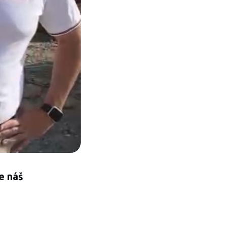
te náš