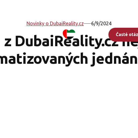
Novinky o DubaiReality.cz
6/9/2024
Časté otá
 z DubaiReality.cz ne
matizovaných jednání