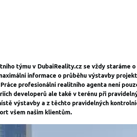
itního týmu v DubaiReality.cz se vždy staráme o 
 maximální informace o průběhu výstavby projekt
i. Práce profesionální realitního agenta není pouz
riích developerů ale také v terénu při pravideln
ístě výstavby a z těchto pravidelných kontroln
ort všem našim klientům.