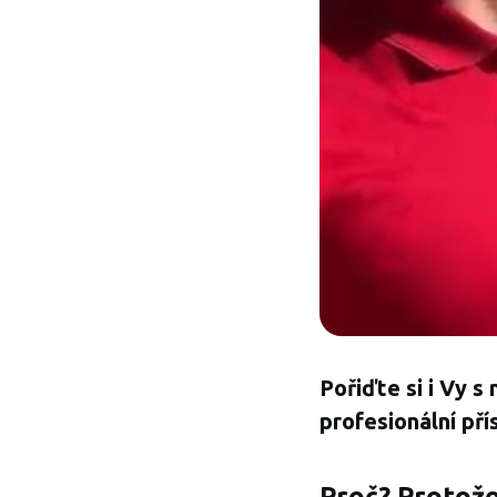
Pořiďte si i Vy s
profesionální pří
Proč? Protože