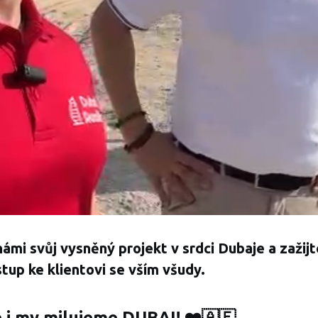
 námi svůj vysněný projekt v srdci Dubaje a zažij
stup ke klientovi se vším všudy.
 i my milujeme DUBAI! ❤️🇦🇪