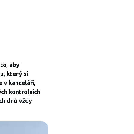
to, aby
u, který si
e v kanceláři,
ých kontrolních
ích dnů vždy