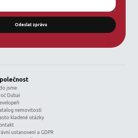
polečnost
do jsme
roč Dubai
evelopeři
atalog nemovitostí
asto kladené otázky
ontakt
rávní ustanovení a GDPR