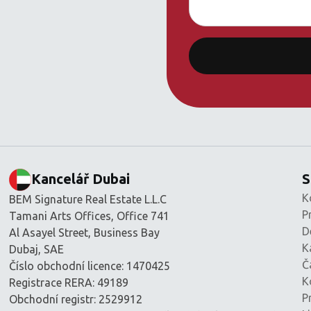
Kancelář Dubai
S
K
BEM Signature Real Estate L.L.C
P
Tamani Arts Offices, Office 741
D
Al Asayel Street, Business Bay
K
Dubaj, SAE
Č
Číslo obchodní licence: 1470425
K
Registrace RERA: 49189
P
Obchodní registr: 2529912