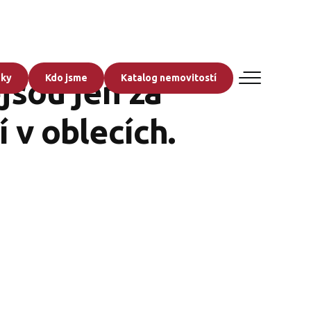
zky
Kdo jsme
Katalog nemovitostí
jsou jen za
 v oblecích.