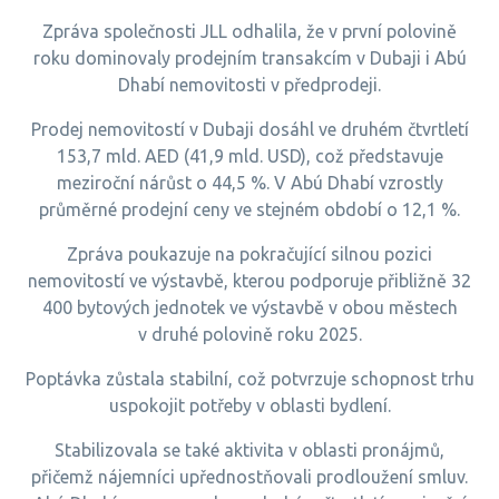
Zpráva společnosti JLL odhalila, že v první polovině
roku dominovaly prodejním transakcím v Dubaji i Abú
Dhabí nemovitosti v předprodeji.
Prodej nemovitostí v Dubaji dosáhl ve druhém čtvrtletí
153,7 mld. AED (41,9 mld. USD), což představuje
meziroční nárůst o 44,5 %. V Abú Dhabí vzrostly
průměrné prodejní ceny ve stejném období o 12,1 %.
Zpráva poukazuje na pokračující silnou pozici
nemovitostí ve výstavbě, kterou podporuje přibližně 32
400 bytových jednotek ve výstavbě v obou městech
v druhé polovině roku 2025.
Poptávka zůstala stabilní, což potvrzuje schopnost trhu
uspokojit potřeby v oblasti bydlení.
Stabilizovala se také aktivita v oblasti pronájmů,
přičemž nájemníci upřednostňovali prodloužení smluv.