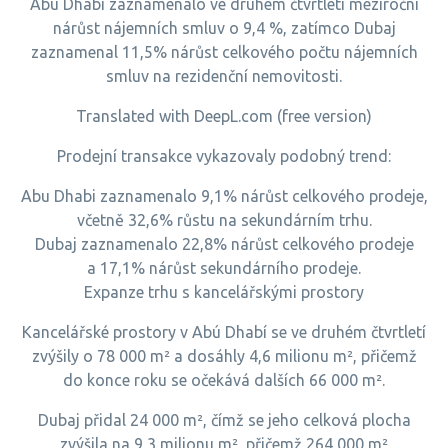
Abú Dhabí zaznamenalo ve druhém čtvrtletí meziroční
nárůst nájemních smluv o 9,4 %, zatímco Dubaj
zaznamenal 11,5% nárůst celkového počtu nájemních
smluv na rezidenční nemovitosti.
Translated with DeepL.com (free version)
Prodejní transakce vykazovaly podobný trend:
Abu Dhabi zaznamenalo 9,1% nárůst celkového prodeje,
včetně 32,6% růstu na sekundárním trhu.
Dubaj zaznamenalo 22,8% nárůst celkového prodeje
a 17,1% nárůst sekundárního prodeje.
Expanze trhu s kancelářskými prostory
Kancelářské prostory v Abú Dhabí se ve druhém čtvrtletí
zvýšily o 78 000 m² a dosáhly 4,6 milionu m², přičemž
do konce roku se očekává dalších 66 000 m².
Dubaj přidal 24 000 m², čímž se jeho celková plocha
zvýšila na 9,3 milionu m², přičemž 264 000 m²