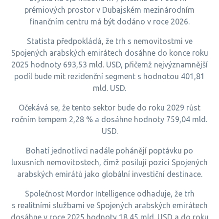
prémiových prostor v Dubajském mezinárodním
finančním centru má být dodáno v roce 2026.
Statista předpokládá, že trh s nemovitostmi ve
Spojených arabských emirátech dosáhne do konce roku
2025 hodnoty 693,53 mld. USD, přičemž nejvýznamnější
podíl bude mít rezidenční segment s hodnotou 401,81
mld. USD.
Očekává se, že tento sektor bude do roku 2029 růst
ročním tempem 2,28 % a dosáhne hodnoty 759,04 mld.
USD.
Bohatí jednotlivci nadále pohánějí poptávku po
luxusních nemovitostech, čímž posilují pozici Spojených
arabských emirátů jako globální investiční destinace.
Společnost Mordor Intelligence odhaduje, že trh
s realitními službami ve Spojených arabských emirátech
dosáhne v roce 2025 hodnoty 18,45 mld. USD a do roku