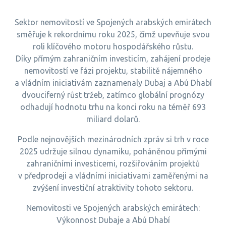
Sektor nemovitostí ve Spojených arabských emirátech
směřuje k rekordnímu roku 2025, čímž upevňuje svou
roli klíčového motoru hospodářského růstu.
Díky přímým zahraničním investicím, zahájení prodeje
nemovitostí ve fázi projektu, stabilitě nájemného
a vládním iniciativám zaznamenaly Dubaj a Abú Dhabí
dvouciferný růst tržeb, zatímco globální prognózy
odhadují hodnotu trhu na konci roku na téměř 693
miliard dolarů.
Podle nejnovějších mezinárodních zpráv si trh v roce
2025 udržuje silnou dynamiku, poháněnou přímými
zahraničními investicemi, rozšiřováním projektů
v předprodeji a vládními iniciativami zaměřenými na
zvýšení investiční atraktivity tohoto sektoru.
Nemovitosti ve Spojených arabských emirátech:
Výkonnost Dubaje a Abú Dhabí