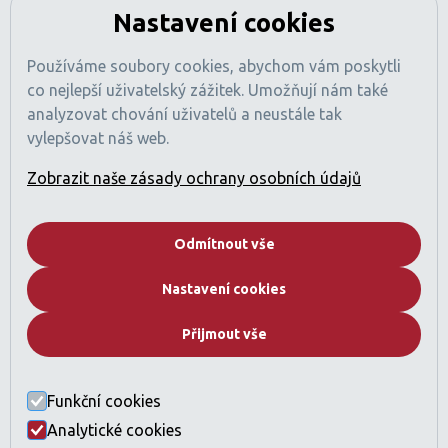
BEM Signature Real Estate L.L.C
Nastavení cookies
Tamani Arts Offices, Office 741
Al Asayel Street, Business Bay
Používáme soubory cookies, abychom vám poskytli
Dubaj, SAE
co nejlepší uživatelský zážitek. Umožňují nám také
Číslo obchodní licence: 1470425
analyzovat chování uživatelů a neustále tak
Registrace RERA: 49189
vylepšovat náš web.
Obchodní registr: 2529912
Licencovaná činnost: Zprostředkování nákupu a prodeje
Zobrazit naše zásady ochrany osobních údajů
nemovitostí
Pojištění profesní odpovědnosti sjednáno (v souladu
s požadavky regulací SAE).
Odmítnout vše
Společnost
Nastavení cookies
Kdo jsme
Proč Dubai
Přijmout vše
Developeři
Katalog nemovitostí
Často kladené otázky
Funkční cookies
Kontakt
Analytické cookies
Právní ustanovení a GDPR