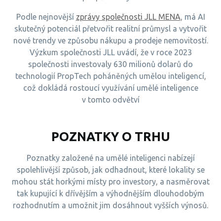
Podle nejnovější
zprávy společnosti JLL MENA
, má AI
skutečný potenciál přetvořit realitní průmysl a vytvořit
nové trendy ve způsobu nákupu a prodeje nemovitostí.
Výzkum společnosti JLL uvádí, že v roce 2023
společnosti investovaly 630 milionů dolarů do
technologií PropTech poháněných umělou inteligencí,
což dokládá rostoucí využívání umělé inteligence
v tomto odvětví
POZNATKY O TRHU
Poznatky založené na umělé inteligenci nabízejí
spolehlivější způsob, jak odhadnout, které lokality se
mohou stát horkými místy pro investory, a nasměrovat
tak kupující k dřívějším a výhodnějším dlouhodobým
rozhodnutím a umožnit jim dosáhnout vyšších výnosů.