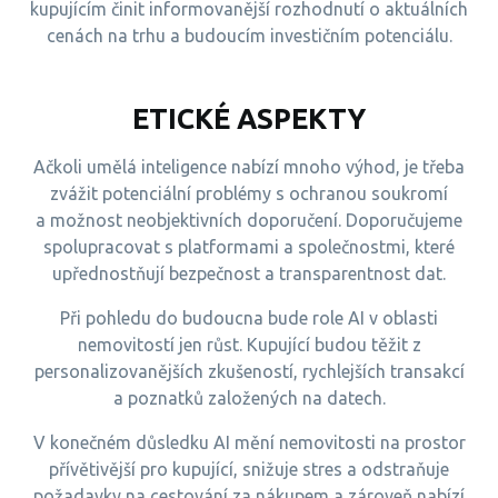
kupujícím činit informovanější rozhodnutí o aktuálních
cenách na trhu a budoucím investičním potenciálu.
ETICKÉ ASPEKTY
Ačkoli umělá inteligence nabízí mnoho výhod, je třeba
zvážit potenciální problémy s ochranou soukromí
a možnost neobjektivních doporučení. Doporučujeme
spolupracovat s platformami a společnostmi, které
upřednostňují bezpečnost a transparentnost dat.
Při pohledu do budoucna bude role AI v oblasti
nemovitostí jen růst. Kupující budou těžit z
personalizovanějších zkušeností, rychlejších transakcí
a poznatků založených na datech.
V konečném důsledku AI mění nemovitosti na prostor
přívětivější pro kupující, snižuje stres a odstraňuje
požadavky na cestování za nákupem a zároveň nabízí