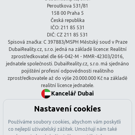
Peroutkova 531/81
158 00 Praha 5
Česká republika
IČO: 211 85 531
DIČ: CZ 211 85 531
Spisová značka: C 397883/MSPH Městský soud v Praze
DubaiReality.cz, s.r.o. jedná na základě licence: Realitní
zprostředkovatel dle 66-042-M - MMR-42303/2016,
jednatele společnosti. DubaiReality.cz, s.r.o. má sjednáno
pojištění profesní odpovědnosti realitního
zprostředkovatele až do výše 20.000.000 Kč na základě
realitní licence jednatele.
Kancelář Dubai
BEM Signature Real Estate L.L.C
Nastavení cookies
Tamani Arts Offices, Office 741
Al Asayel Street, Business Bay
Používáme soubory cookies, abychom vám poskytli
Dubaj, SAE
co nejlepší uživatelský zážitek. Umožňují nám také
Číslo obchodní licence: 1470425