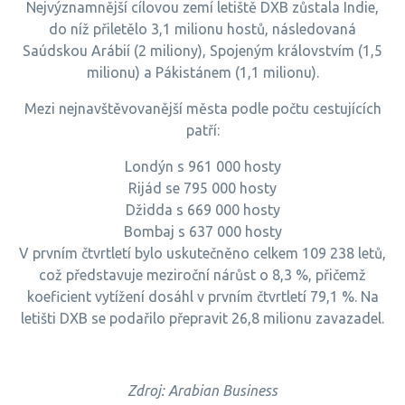
Nejvýznamnější cílovou zemí letiště DXB zůstala Indie,
do níž přiletělo 3,1 milionu hostů, následovaná
Saúdskou Arábií (2 miliony), Spojeným královstvím (1,5
milionu) a Pákistánem (1,1 milionu).
Mezi nejnavštěvovanější města podle počtu cestujících
patří:
Londýn s 961 000 hosty
Rijád se 795 000 hosty
Džidda s 669 000 hosty
Bombaj s 637 000 hosty
V prvním čtvrtletí bylo uskutečněno celkem 109 238 letů,
což představuje meziroční nárůst o 8,3 %, přičemž
koeficient vytížení dosáhl v prvním čtvrtletí 79,1 %. Na
letišti DXB se podařilo přepravit 26,8 milionu zavazadel.
Zdroj: Arabian Business