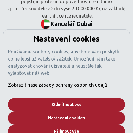
pojištění profesní odpovědnosti realitního
zprostředkovatele až do výše 20.000.000 Kč na základě
realitní licence jednatele.
Kancelář Dubai
BEM Signature Real Estate L.L.C
Nastavení cookies
Tamani Arts Offices, Office 741
Al Asayel Street, Business Bay
Používáme soubory cookies, abychom vám poskytli
Dubaj, SAE
co nejlepší uživatelský zážitek. Umožňují nám také
Číslo obchodní licence: 1470425
analyzovat chování uživatelů a neustále tak
Registrace RERA: 49189
vylepšovat náš web.
Obchodní registr: 2529912
Licencovaná činnost: Zprostředkování nákupu a prodeje
Zobrazit naše zásady ochrany osobních údajů
nemovitostí
Pojištění profesní odpovědnosti sjednáno (v souladu
s požadavky regulací SAE).
Odmítnout vše
Společnost
Nastavení cookies
Kdo jsme
Proč Dubai
Přijmout vše