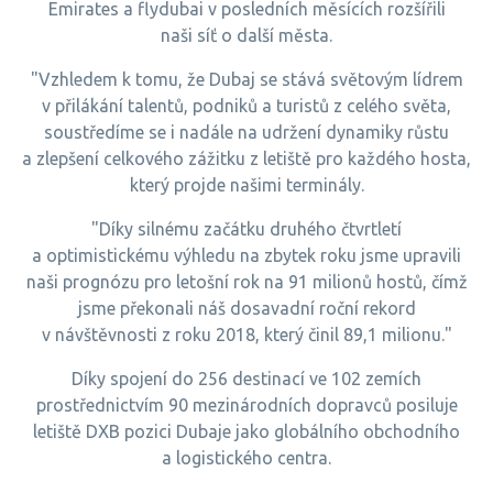
Emirates a flydubai v posledních měsících rozšířili
naši síť o další města.
"Vzhledem k tomu, že Dubaj se stává světovým lídrem
v přilákání talentů, podniků a turistů z celého světa,
soustředíme se i nadále na udržení dynamiky růstu
a zlepšení celkového zážitku z letiště pro každého hosta,
který projde našimi terminály.
"Díky silnému začátku druhého čtvrtletí
a optimistickému výhledu na zbytek roku jsme upravili
naši prognózu pro letošní rok na 91 milionů hostů, čímž
jsme překonali náš dosavadní roční rekord
v návštěvnosti z roku 2018, který činil 89,1 milionu."
Díky spojení do 256 destinací ve 102 zemích
prostřednictvím 90 mezinárodních dopravců posiluje
letiště DXB pozici Dubaje jako globálního obchodního
a logistického centra.