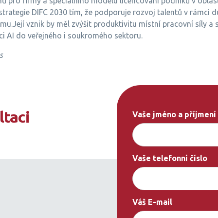
ů pro firmy a speciálního modelu licencování podniků v oblas
strategie DIFC 2030 tím, že podporuje rozvoj talentů v rámci 
u.Její vznik by měl zvýšit produktivitu místní pracovní síly a 
ci AI do veřejného i soukromého sektoru.
s
ltaci
Vaše jméno a příjmení
Vaše telefonní číslo
Váš E-mail