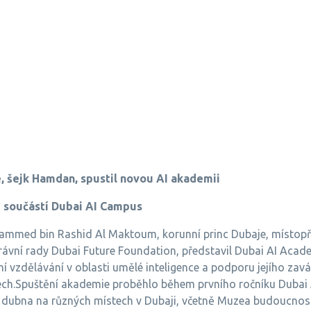
, šejk Hamdan, spustil novou AI akademii
 součástí Dubai AI Campus
mmed bin Rashid Al Maktoum, korunní princ Dubaje, místopře
ávní rady Dubai Future Foundation, představil Dubai AI Acade
í vzdělávání v oblasti umělé inteligence a podporu jejího zavá
ch.Spuštění akademie proběhlo během prvního ročníku Dubai 
. dubna na různých místech v Dubaji, včetně Muzea budoucno