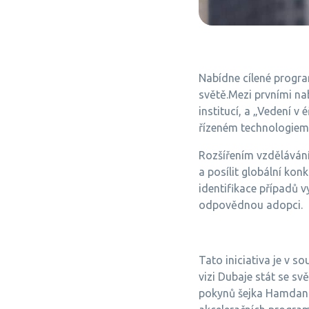
Nabídne cílené progra
světě.Mezi prvními na
institucí, a „Vedení v
řízeném technologiemi
Rozšířením vzdělávání
a posílit globální ko
identifikace případů v
odpovědnou adopci.
Tato iniciativa je v so
vizi Dubaje stát se s
pokynů šejka Hamdana