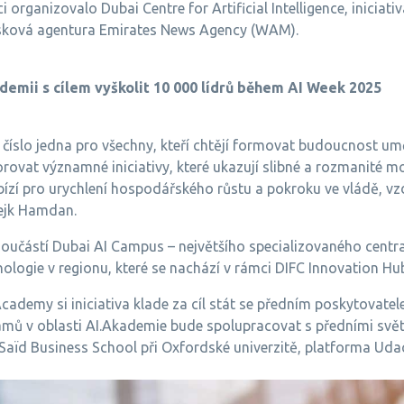
 organizovalo Dubai Centre for Artificial Intelligence, iniciati
isková agentura Emirates News Agency (WAM).
demii s cílem vyškolit 10 000 lídrů během AI Week 2025
číslo jedna pro všechny, kteří chtějí formovat budoucnost umě
vat významné iniciativy, které ukazují slibné a rozmanité mo
nabízí pro urychlení hospodářského růstu a pokroku ve vládě, v
šejk Hamdan.
oučástí Dubai AI Campus – největšího specializovaného centr
nologie v regionu, které se nachází v rámci DIFC Innovation Hu
Academy si iniciativa klade za cíl stát se předním poskytovate
ramů v oblasti AI.Akademie bude spolupracovat s předními s
 Saïd Business School při Oxfordské univerzitě, platforma Udac