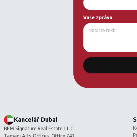
Vaše zpráva
Kancelář Dubai
S
K
BEM Signature Real Estate L.L.C
P
Tamani Arts Offices, Office 741