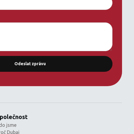
polečnost
do jsme
roč Dubai