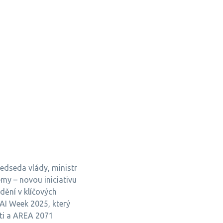
dseda vlády, ministr
my – novou iniciativu
dění v klíčových
AI Week 2025, který
sti a AREA 2071