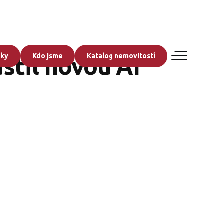
zky
Kdo jsme
Katalog nemovitostí
stil novou AI