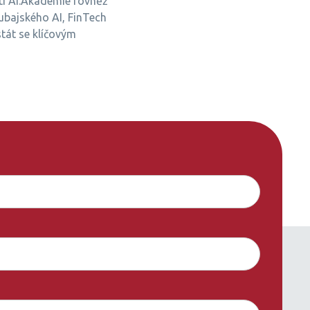
ti AI.Akademie rovněž
dubajského AI, FinTech
stát se klíčovým