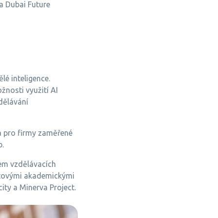
va Dubai Future
lé inteligence.
žnosti využití AI
zdělávání
a pro firmy zaměřené
b.
lem vzdělávacích
větovými akademickými
ity a Minerva Project.