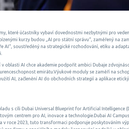
my, které účastníky vybaví dovednostmi nezbytnými pro vedení
bízenými kurzy budou „AI pro státní správu“, zaměřený na za
 éře AI“, soustředěný na strategické rozhodování, etiku a adapta
.
 v oblasti AI chce akademie podpořit ambici Dubaje zdvojnáso
nkurenceschopnost emirátu.Výukové moduly se zaměří na schop
yužití AI, začlenění AI do obchodních strategií a aplikace etic
uladu s cíli Dubai Universal Blueprint for Artificial Intelligence
větovým centrem pro AI, inovace a technologie.Dubai AI Campu
 v roce 2023, tuto transformaci podporuje poskytováním výp