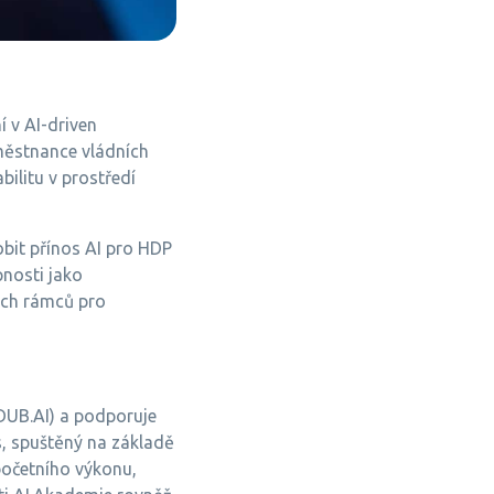
 v AI-driven
městnance vládních
bilitu v prostředí
bit přínos AI pro HDP
nosti jako
kých rámců pro
 (DUB.AI) a podporuje
s, spuštěný na základě
očetního výkonu,