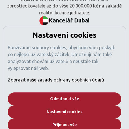
zprostředkovatele až do výše 20.000.000 Kč na základě
realitní licence jednatele.
Kancelář Dubai
BEM Signature Real Estate L.L.C
Nastavení cookies
Tamani Arts Offices, Office 741
Al Asayel Street, Business Bay
Používáme soubory cookies, abychom vám poskytli
Dubaj, SAE
co nejlepší uživatelský zážitek. Umožňují nám také
Číslo obchodní licence: 1470425
analyzovat chování uživatelů a neustále tak
Registrace RERA: 49189
vylepšovat náš web.
Obchodní registr: 2529912
Licencovaná činnost: Zprostředkování nákupu a prodeje
Zobrazit naše zásady ochrany osobních údajů
nemovitostí
Pojištění profesní odpovědnosti sjednáno (v souladu
s požadavky regulací SAE).
Odmítnout vše
Společnost
Nastavení cookies
Kdo jsme
Proč Dubai
Přijmout vše
Developeři