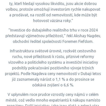
ty, kteří hledají vysokou likviditu, jsou akcie dobrou
volbou, protože umožňují investorům rychle nakupovat
a prodávat, na rozdíl od nemovitostí, kde může být
hotovost vázána roky."
"Investice do dubajského realitního trhu v roce 2024
představují výjimečnou příležitost," řekl Akshay Nagdev,
obchodní ředitel společnosti Foremen Fiefdom.
Infrastruktura světové úrovně, rozkvět cestovního
ruchu, nové příležitosti k růstu, příznivé reformy
vízového a politického systému a investiční iniciativy
podnítily pokračování pozitivního vývoje tržních
projektů. Podle Nagdeva ceny nemovitostí v Dubaji letos
již zaznamenaly nárůst o 1,1 % a do prosince se
očekává zvýšení o 6,6 %.
V uplynulém roce prudce vzrostly ceny nájmů v celém
městě, což vedlo mnoho expatriantů k nákupu namísto
pronájmu. Další iniciativy, jako jsou zlatá a zelená víza