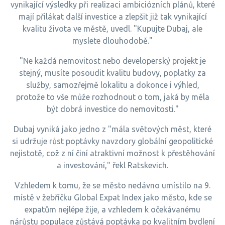
vynikající výsledky při realizaci ambiciózních plánů, které
mají přilákat další investice a zlepšit již tak vynikající
kvalitu života ve městě, uvedl. "Kupujte Dubaj, ale
myslete dlouhodobě."
"Ne každá nemovitost nebo developerský projekt je
stejný, musíte posoudit kvalitu budovy, poplatky za
služby, samozřejmě lokalitu a dokonce i výhled,
protože to vše může rozhodnout o tom, jaká by měla
být dobrá investice do nemovitosti."
Dubaj vyniká jako jedno z "mála světových měst, které
si udržuje růst poptávky navzdory globální geopolitické
nejistotě, což z ní činí atraktivní možnost k přestěhování
a investování," řekl Ratskevich.
Vzhledem k tomu, že se město nedávno umístilo na 9.
místě v žebříčku Global Expat Index jako město, kde se
expatům nejlépe žije, a vzhledem k očekávanému
nárůstu populace zůstává poptávka po kvalitním bydlení