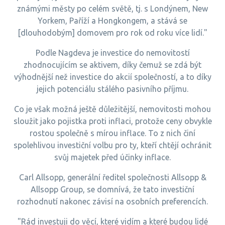
známými městy po celém světě, tj. s Londýnem, New
Yorkem, Paříží a Hongkongem, a stává se
[dlouhodobým] domovem pro rok od roku více lidí."
Podle Nagdeva je investice do nemovitostí
zhodnocujícím se aktivem, díky čemuž se zdá být
výhodnější než investice do akcií společností, a to díky
jejich potenciálu stálého pasivního příjmu.
Co je však možná ještě důležitější, nemovitosti mohou
sloužit jako pojistka proti inflaci, protože ceny obvykle
rostou společně s mírou inflace. To z nich činí
spolehlivou investiční volbu pro ty, kteří chtějí ochránit
svůj majetek před účinky inflace.
Carl Allsopp, generální ředitel společnosti Allsopp &
Allsopp Group, se domnívá, že tato investiční
rozhodnutí nakonec závisí na osobních preferencích.
"Rád investuji do věcí, které vidím a které budou lidé