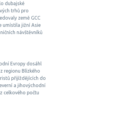
lo dubajské
vých trhů pro
ásledovaly země GCC
umístila jižní Asie
aničních návštěvníků
hodní Evropy dosáhl
 z regionu Blízkého
istů přijíždějících do
everní a jihovýchodní
 z celkového počtu