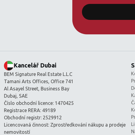
Kancelář Dubai
S
K
BEM Signature Real Estate L.L.C
P
Tamani Arts Offices, Office 741
D
Al Asayel Street, Business Bay
K
Dubaj, SAE
Č
Číslo obchodní licence: 1470425
K
Registrace RERA: 49189
P
Obchodní registr: 2529912
L
Licencovaná činnost: Zprostředkování nákupu a prodeje
N
nemovitostí