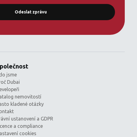
polečnost
do jsme
roč Dubai
evelopeři
atalog nemovitostí
asto kladené otázky
ontakt
rávní ustanovení a GDPR
icence a compliance
astavení cookies