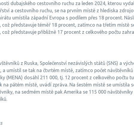
osti dubajského cestovního ruchu za leden 2024, kterou vyda
ství a cestovního ruchu, se na prvním místě z hlediska zdrojo
emirátu umístila západní Evropa s podílem přes 18 procent. N
 což představuje téměř 18 procent, zatímco na třetím místě se 
, což představuje přibližně 17 procent z celkového počtu zahr
vštěvníků z Ruska, Společenství nezávislých států (SNS) a výc
t, a umístil se tak na čtvrtém místě, zatímco počet návštěvníků
ky (MENA) dosáhl 211 000, tj. 12 procent z celkového počtu tur
ak na pátém místě, uvádí zpráva. Na šestém místě se umístila s
ěvníky, na sedmém místě pak Amerika se 115 000 návštěvníky
íků.
ss