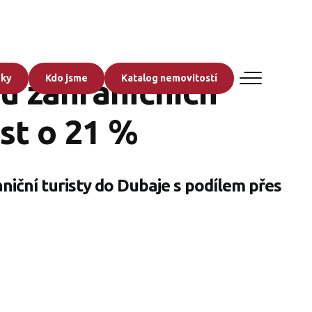
zky
Kdo jsme
Katalog nemovitostí
nu zahraničních
ůst o 21 %
niční turisty do Dubaje s podílem přes