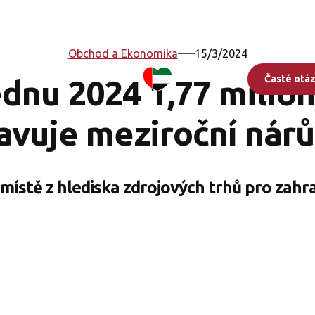
Obchod a Ekonomika
15/3/2024
Časté otá
lednu 2024 1,77 milio
tavuje meziroční nár
místě z hlediska zdrojových trhů pro zahra