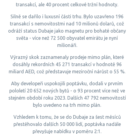
transakcí, ale 40 procent celkové tržní hodnoty.
Silně se dařilo i luxusní části trhu. Bylo uzavřeno 196
transakcí s nemovitostmi nad 10 milionů dolarů, což
odráží status Dubaje jako magnetu pro bohaté občany
světa - více než 72 500 obyvatel emirátu je nyní
milionáři.
Výrazný skok zaznamenaly prodeje mimo plán, které
dosáhly rekordních 45 271 transakcí v hodnotě 96
miliard AED, což představuje meziroční nárůst o 55 %.
Aby developeři uspokojili poptávku, dodali v prvním
pololetí 20 652 nových bytů - o 93 procent více než ve
stejném období roku 2023. Dalších 47 792 nemovitostí
bylo uvedeno na trh mimo plán.
Vzhledem k tomu, že se do Dubaje za šest měsíců
přestěhovalo dalších 50 000 lidí, poptávka nadále
převyšuje nabídku v poměru 2:1.