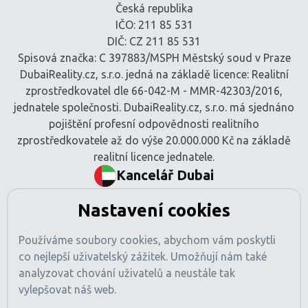
Česká republika
IČO: 211 85 531
DIČ: CZ 211 85 531
Spisová značka: C 397883/MSPH Městský soud v Praze
DubaiReality.cz, s.r.o. jedná na základě licence: Realitní
zprostředkovatel dle 66-042-M - MMR-42303/2016,
jednatele společnosti. DubaiReality.cz, s.r.o. má sjednáno
pojištění profesní odpovědnosti realitního
zprostředkovatele až do výše 20.000.000 Kč na základě
realitní licence jednatele.
Kancelář Dubai
BEM Signature Real Estate L.L.C
Nastavení cookies
Tamani Arts Offices, Office 741
Al Asayel Street, Business Bay
Používáme soubory cookies, abychom vám poskytli
Dubaj, SAE
co nejlepší uživatelský zážitek. Umožňují nám také
Číslo obchodní licence: 1470425
analyzovat chování uživatelů a neustále tak
Registrace RERA: 49189
vylepšovat náš web.
Obchodní registr: 2529912