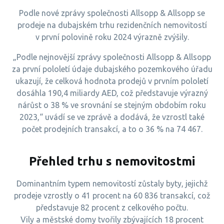
Podle nové zprávy společnosti Allsopp & Allsopp se
prodeje na dubajském trhu rezidenčních nemovitostí
v první polovině roku 2024 výrazně zvýšily.
„Podle nejnovější zprávy společnosti Allsopp & Allsopp
za první pololetí údaje dubajského pozemkového úřadu
ukazují, že celková hodnota prodejů v prvním pololetí
dosáhla 190,4 miliardy AED, což představuje výrazný
nárůst o 38 % ve srovnání se stejným obdobím roku
2023,“ uvádí se ve zprávě a dodává, že vzrostl také
počet prodejních transakcí, a to o 36 % na 74 467.
Přehled trhu s nemovitostmi
Dominantním typem nemovitostí zůstaly byty, jejichž
prodeje vzrostly o 41 procent na 60 836 transakcí, což
představuje 82 procent z celkového počtu.
Vily a městské domy tvořily zbývajících 18 procent