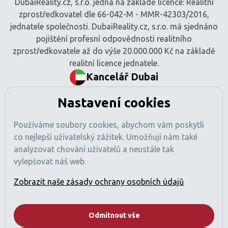
DubaiReality.cz, s.r.o. jedná na základě licence: Realitní
zprostředkovatel dle 66-042-M - MMR-42303/2016,
jednatele společnosti. DubaiReality.cz, s.r.o. má sjednáno
pojištění profesní odpovědnosti realitního
zprostředkovatele až do výše 20.000.000 Kč na základě
realitní licence jednatele.
Kancelář Dubai
BEM Signature Real Estate L.L.C
Nastavení cookies
Tamani Arts Offices, Office 741
Al Asayel Street, Business Bay
Používáme soubory cookies, abychom vám poskytli
Dubaj, SAE
co nejlepší uživatelský zážitek. Umožňují nám také
Číslo obchodní licence: 1470425
analyzovat chování uživatelů a neustále tak
Registrace RERA: 49189
vylepšovat náš web.
Obchodní registr: 2529912
Licencovaná činnost: Zprostředkování nákupu a prodeje
Zobrazit naše zásady ochrany osobních údajů
nemovitostí
Pojištění profesní odpovědnosti sjednáno (v souladu
s požadavky regulací SAE).
Odmítnout vše
Společnost