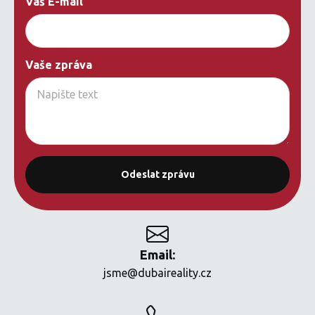
Váš E-mail
Vaše zpráva
Email:
jsme@dubaireality.cz