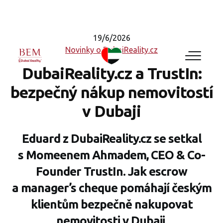
19/6/2026
Novinky o DubaiReality.cz
DubaiReality.cz a TrustIn:
bezpečný nákup nemovitostí
v Dubaji
Eduard z DubaiReality.cz se setkal
s Momeenem Ahmadem, CEO & Co-
Founder TrustIn. Jak escrow
a manager’s cheque pomáhají českým
klientům bezpečně nakupovat
nemovitosti v Dubaji.