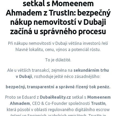
setkal s Momeenem
Ahmadem z TrustIn: bezpečný
nákup nemovitostí v Dubaji
začíná u správného procesu
Při nákupu nemovitosti v Dubaji většina investorů řeší
hlavně lokalitu, cenu, výnos a potenciál růstu.
To je důležité.
Ale u větších transakcí, zejména na
sekundárním trhu
v Dubaji
, rozhoduje ještě něco zásadnějšího:
bezpečný, transparentní a správně řízený tok peněz.
Proto se Eduard z
DubaiReality.cz
setkal s
Momeenem
Ahmadem
, CEO & Co-Founder společnosti
TrustIn
,
která působí v oblasti regulovaného digitálního escrow
řešení ve Spojených arabských emirátech. TrustIn je