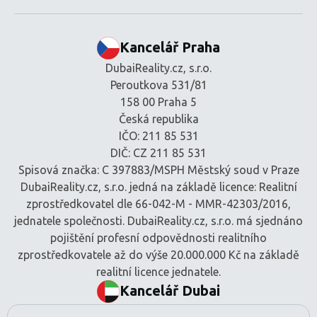
Kancelář Praha
DubaiReality.cz, s.r.o.
Peroutkova 531/81
158 00 Praha 5
Česká republika
IČO: 211 85 531
DIČ: CZ 211 85 531
Spisová značka: C 397883/MSPH Městský soud v Praze
DubaiReality.cz, s.r.o. jedná na základě licence: Realitní
zprostředkovatel dle 66-042-M - MMR-42303/2016,
jednatele společnosti. DubaiReality.cz, s.r.o. má sjednáno
pojištění profesní odpovědnosti realitního
zprostředkovatele až do výše 20.000.000 Kč na základě
realitní licence jednatele.
Kancelář Dubai
BEM Signature Real Estate L.L.C