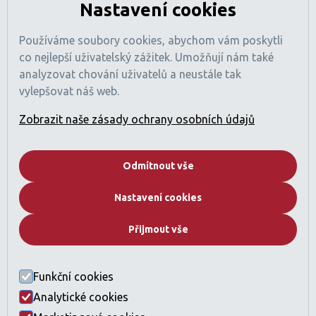
Nastavení cookies
Tamani Arts Offices, Office 741
Al Asayel Street, Business Bay
Používáme soubory cookies, abychom vám poskytli
Dubaj, SAE
co nejlepší uživatelský zážitek. Umožňují nám také
Číslo obchodní licence: 1470425
analyzovat chování uživatelů a neustále tak
Registrace RERA: 49189
vylepšovat náš web.
Obchodní registr: 2529912
Licencovaná činnost: Zprostředkování nákupu a prodeje
Zobrazit naše zásady ochrany osobních údajů
nemovitostí
Pojištění profesní odpovědnosti sjednáno (v souladu
s požadavky regulací SAE).
Odmítnout vše
Společnost
Nastavení cookies
Kdo jsme
Proč Dubai
Přijmout vše
Developeři
Katalog nemovitostí
Často kladené otázky
Funkční cookies
Kontakt
Analytické cookies
Právní ustanovení a GDPR