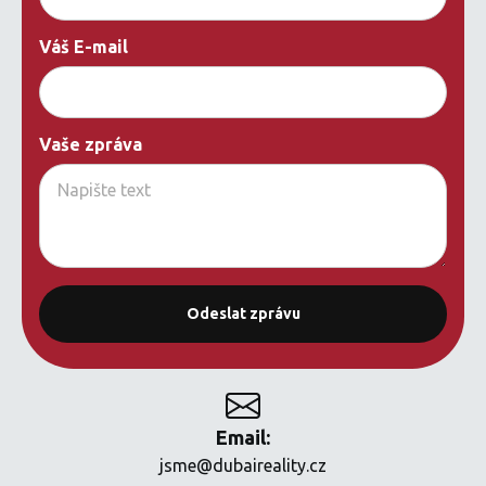
Váš E-mail
Vaše zpráva
Email:
jsme@dubaireality.cz