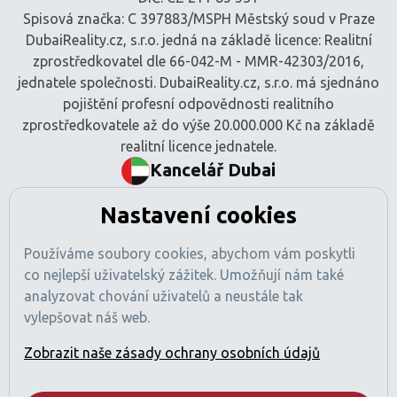
Spisová značka: C 397883/MSPH Městský soud v Praze
DubaiReality.cz, s.r.o. jedná na základě licence: Realitní
zprostředkovatel dle 66-042-M - MMR-42303/2016,
jednatele společnosti. DubaiReality.cz, s.r.o. má sjednáno
pojištění profesní odpovědnosti realitního
zprostředkovatele až do výše 20.000.000 Kč na základě
realitní licence jednatele.
Kancelář Dubai
BEM Signature Real Estate L.L.C
Nastavení cookies
Tamani Arts Offices, Office 741
Al Asayel Street, Business Bay
Používáme soubory cookies, abychom vám poskytli
Dubaj, SAE
co nejlepší uživatelský zážitek. Umožňují nám také
Číslo obchodní licence: 1470425
analyzovat chování uživatelů a neustále tak
Registrace RERA: 49189
vylepšovat náš web.
Obchodní registr: 2529912
Licencovaná činnost: Zprostředkování nákupu a prodeje
Zobrazit naše zásady ochrany osobních údajů
nemovitostí
Pojištění profesní odpovědnosti sjednáno (v souladu